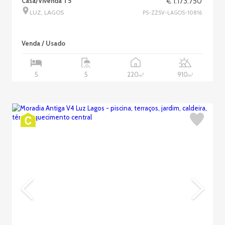
Casa/Vivenda T5
€ 1.173.750
LUZ, LAGOS
PS-ZZSV-LAGOS-10816
Venda / Usado
220
910
5
5
2
2
m
m