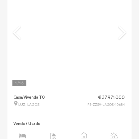
1
/16
Casa/Vivenda T0
€ 37.971.000
LUZ, LAGOS
PS-ZZSV-LAGOS-10684
Venda / Usado