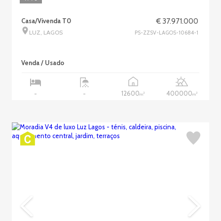
Casa/Vivenda T0
€ 37.971.000
LUZ, LAGOS
PS-ZZSV-LAGOS-10684-1
Venda / Usado
12600
400000
-
-
2
2
m
m