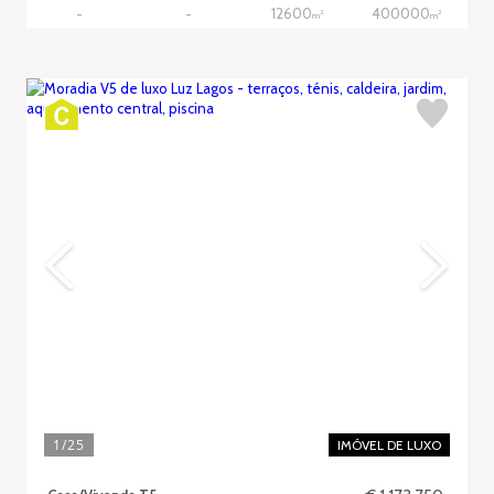
12600
400000
-
-
2
2
m
m
1
/25
IMÓVEL DE LUXO