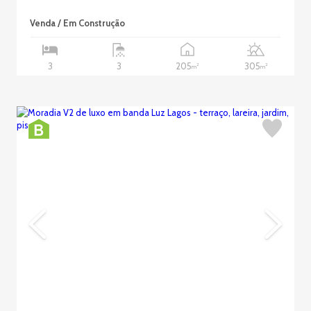
Venda / Em Construção
205
305
3
3
2
2
m
m