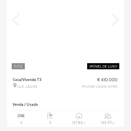
1
/12
IMÓVEL DE LUXO
Casa/Vivenda T3
€ 410.000
LUZ, LAGOS
PS-ZZSV-LAGOS-10780
Venda / Usado
137.82
155.97
3
3
2
2
m
m