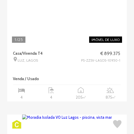
1
/25
IMÓVEL DE LUXO
Casa/Vivenda T4
€ 899.375
LUZ, LAGOS
PS-ZZSV-LAGOS-10950-1
Venda / Usado
205
875
4
4
2
2
m
m