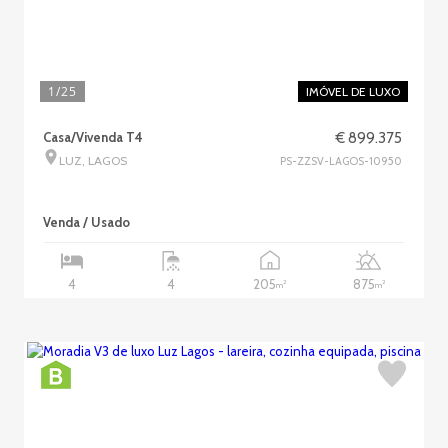
1
/25
IMÓVEL DE LUXO
Casa/Vivenda T4
€ 899.375
LUZ, LAGOS
PS-ZZSV-LAGOS-10950
Venda / Usado
205
875
4
4
2
2
m
m