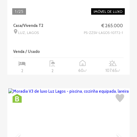
1
/25
IMÓVEL DE LUXO
Casa/Vivenda T2
€ 265.000
LUZ, LAGOS
PS-ZZSV-LAGOS-10772-1
Venda / Usado
60
107.65
2
2
2
2
m
m