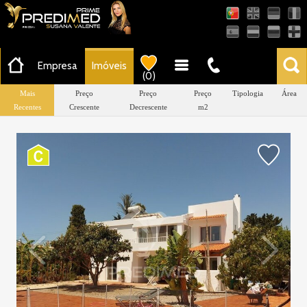
AMI-22503
Empresa
Imóveis
(
0
)
Mais
Preço
Preço
Preço
Tipologia
Área
Recentes
Crescente
Decrescente
m2