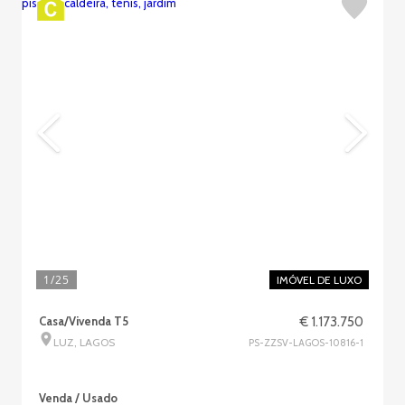
1
/25
IMÓVEL DE LUXO
Casa/Vivenda T5
€ 1.173.750
LUZ, LAGOS
PS-ZZSV-LAGOS-10816-1
Venda / Usado