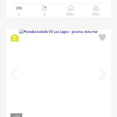
220
910
5
5
2
2
m
m
1
/16