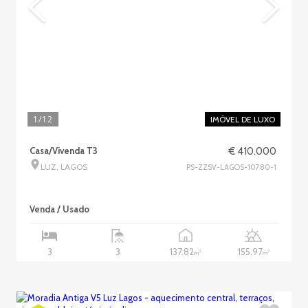
1
/12
IMÓVEL DE LUXO
Casa/Vivenda T3
€ 410.000
LUZ, LAGOS
PS-ZZSV-LAGOS-10780-1
Venda / Usado
137.82
155.97
3
3
2
2
m
m