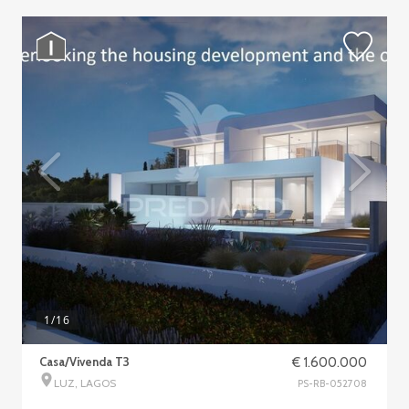
1
/16
Casa/Vivenda T3
€ 1.600.000
LUZ, LAGOS
PS-RB-052708