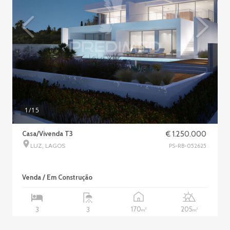
1
/15
Casa/Vivenda T3
€ 1.250.000
LUZ, LAGOS
PS-RB-052625
Venda / Em Construção
170
205
3
3
2
2
m
m