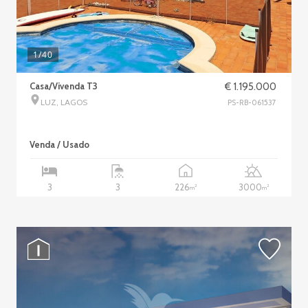
1
/40
Casa/Vivenda T3
€ 1.195.000
LUZ, LAGOS
PS-RB-061537
Venda / Usado
226
3000
3
3
2
2
m
m