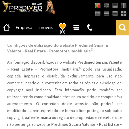
AMI-22503
Empresa
Imóveis
(
0
)
Condições de utilização do website Predimed Susana
®
Valente - Real Estate - Promotora Imobiliária
A informação disponibilizada no website
Predimed Susana Valente
®
- Real Estate - Promotora Imobiliária
pode ser visualizada,
copiada, impressa e distribuída exclusivamente para uso não
comercial, desde que contenha em todas as cópias o avisolegal de
copyright aqui indicado. Esta informação pode também ser
utilizada tendo como finalidade efetuar um pedido de compra e/ou
arrendamento. O conteúdo deste website não poderá ser
modificado ou reinterpretado de forma a ficar protegido sob outro
copyright, patente, marca ou registo de propriedade inteletual que
não pertença ao website
Predimed Susana Valente - Real Estate -