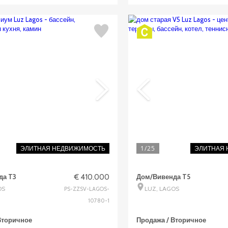
1
/25
ЭЛИТНАЯ НЕДВИЖИМОСТЬ
ЭЛИТНАЯ
да T3
€ 410.000
Дом/Вивенда T5
OS
LUZ, LAGOS
PS-ZZSV-LAGOS-
10780-1
Вторичное
Продажа / Вторичное