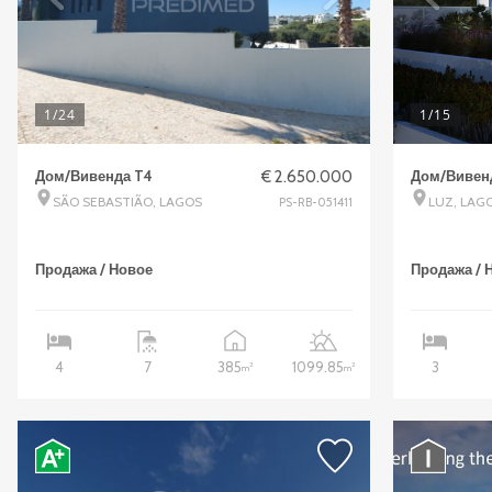
1
/24
1
/15
Дом/Вивенда T4
€ 2.650.000
Дом/Вивен
SÃO SEBASTIÃO, LAGOS
LUZ, LAG
PS-RB-051411
Продажа / Новое
Продажа / 
385
1099.85
4
7
3
2
2
m
m