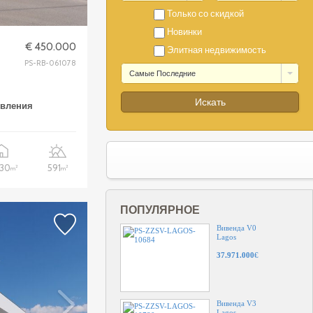
Только со скидкой
Новинки
€ 450.000
Элитная недвижимость
PS-RB-061078
Самые Последние
Апартаменты T2
Portimão
овления
280.000
€
Апартаменты T2
Portimão
.30
591
2
2
m
m
280.000
€
ПОПУЛЯРНОЕ
Вивенда V0
Lagos
37.971.000
€
Вивенда V3
Lagos