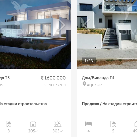
1
/23
да T3
€ 1.600.000
Дом/Вивенда T4
OS
ALJEZUR
PS-RB-052708
На стадии строительства
Продажа / На стадии строит
205
305
4
3
4
5
2
2
m
m