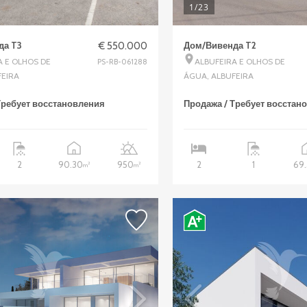
1
/23
да T3
€ 550.000
Дом/Вивенда T2
A E OLHOS DE
ALBUFEIRA E OLHOS DE
PS-RB-061288
FEIRA
ÁGUA, ALBUFEIRA
Требует восстановления
Продажа / Требует восстан
90.30
950
69
2
2
1
2
2
m
m