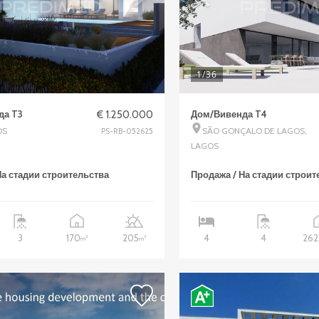
1
/36
да T3
€ 1.250.000
Дом/Вивенда T4
OS
SÃO GONÇALO DE LAGOS,
PS-RB-052625
LAGOS
На стадии строительства
Продажа / На стадии строит
170
205
262
3
4
4
2
2
m
m