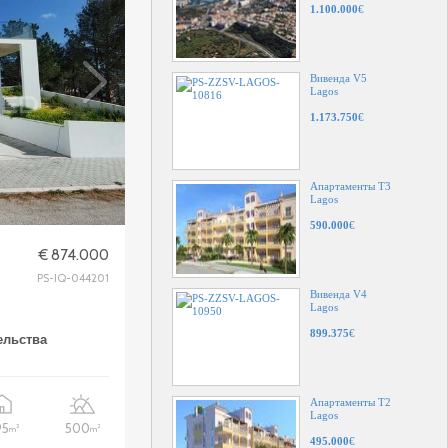
1.100.000
€
Вивенда V5
Lagos
1.173.750
€
Апартаменты T3
Lagos
590.000
€
€ 874.000
PS-IQ-044201
Вивенда V4
Lagos
899.375
€
ельства
Апартаменты T2
Lagos
95
500
2
2
m
m
495.000
€