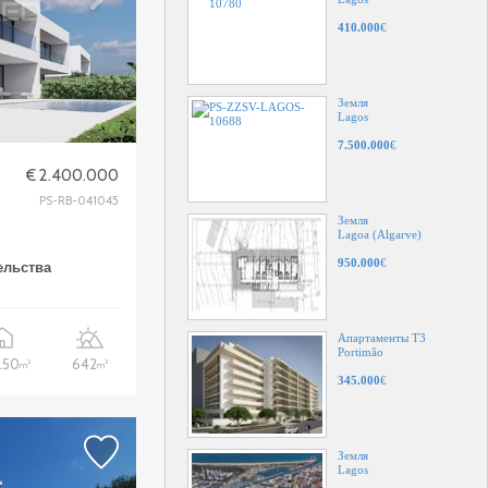
410.000
€
Земля
Lagos
7.500.000
€
€ 2.400.000
PS-RB-041045
Земля
Lagoa (Algarve)
950.000
€
ельства
Апартаменты T3
Portimão
.50
642
2
2
m
m
345.000
€
Земля
Lagos