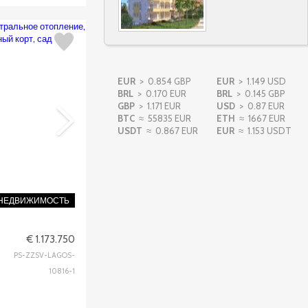
Вивенда V2
Lagos
265.000
€
EUR
> 0.854 GBP
EUR
> 1.149 USD
BRL
> 0.170 EUR
BRL
> 0.145 GBP
GBP
> 1.171 EUR
USD
> 0.87 EUR
BTC
≈ 55835 EUR
Отель
ETH
≈ 1667 EUR
Lagoa (Algarve)
USDT
≈ 0.867 EUR
EUR
≈ 1.153 USDT
1.450.000
€
Офис
 НЕДВИЖИМОСТЬ
Lagos
229.000
€
€ 1.173.750
PS-ZZSV-LAGOS-
Вивенда V5
10816-1
Lagos
1.173.750
€