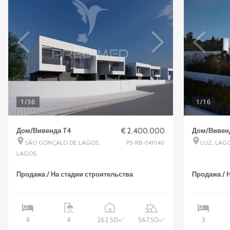
1
/36
1
/16
Дом/Вивенда T4
€ 2.400.000
Дом/Вивен
SÃO GONÇALO DE LAGOS,
LUZ, LAG
PS-RB-041040
LAGOS
Продажа / На стадии строительства
Продажа / 
262.50
567.50
4
4
3
2
2
m
m