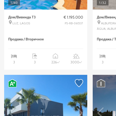
1
/40
1
/32
Дом/Вивенда T3
€ 1.195.000
Дом/Вивен
LUZ, LAGOS
ALBUFEIR
PS-RB-061537
ÁGUA, ALBU
Продажа / Вторичное
Продажа / 
226
3000
3
3
3
2
2
m
m