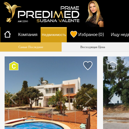
AMI-
22503
Компания
Избраное
(
0
)
Ищу нед
Недвижимость
Самые Последние
Восходящая Цена