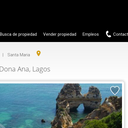
AMI-
22503
Busca de propiedad
Vender propiedad
Empleos
Contac
|
Santa Maria
 Dona Ana, Lagos