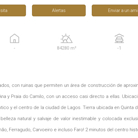
isita
Alertas
Enviar a un am
-
84280 m²
-1
rados, con ruinas que permiten un área de construcción de apro
na y Praia do Camilo, con un acceso casi directo a ellas. Ubicac
ntico y el centro de la ciudad de Lagos. Tierra ubicada en Quinta d
belleza natural y salvaje de valor inestimable y colocada exclus
mão, Ferragudo, Carvoeiro e incluso Faro! 2 minutos del centro his