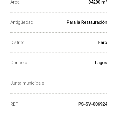
Área
84280 m²
Antigüedad
Para la Restauración
Distrito
Faro
Concejo
Lagos
Junta municipale
Santa Maria
REF
PS-SV-006924