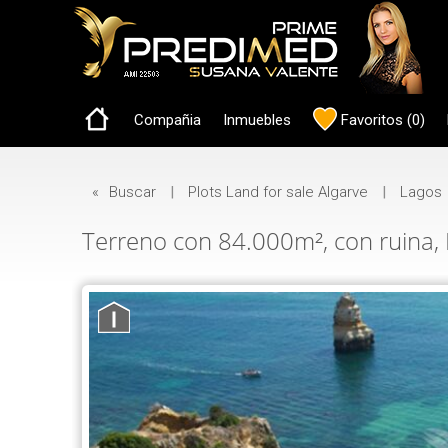
Compañia
Inmuebles
Favoritos
(
0
)
«
Buscar
|
Plots Land for sale Algarve
|
Lagos
Terreno con 84.000m², con ruina,