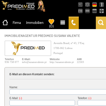
AMI-22503
Firma
Immobilien
(
0
)
IMMOBILIENAGENTUR PREDIMED SUSANA VALENTE
Avenida Brasil, nº 43, 5°Esq
1700-062 Lisboa
Portugal
Telefon
E-Mail:
Website
AMI
936 758 077
info@susanavalente.pt
http://susanavalente.pt
22503
E-Mail an diesen Kontakt senden:
Name:
E-Mail:
(-)
Telefon:
(-)